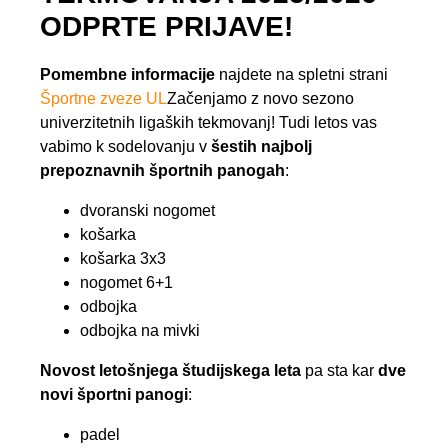
ODPRTE PRIJAVE!
Pomembne informacije
najdete na spletni strani
Športne zveze UL
Začenjamo z novo sezono
univerzitetnih ligaških tekmovanj! Tudi letos vas
vabimo k sodelovanju v
šestih najbolj
prepoznavnih športnih panogah
:
dvoranski nogomet
košarka
košarka 3x3
nogomet 6+1
odbojka
odbojka na mivki
Novost letošnjega študijskega leta
pa sta kar
dve
novi športni panogi
:
padel