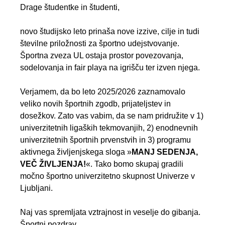
Drage študentke in študenti,
novo študijsko leto prinaša nove izzive, cilje in tudi
številne priložnosti za športno udejstvovanje.
Športna zveza UL ostaja prostor povezovanja,
sodelovanja in fair playa na igrišču ter izven njega.
Verjamem, da bo leto 2025/2026 zaznamovalo
veliko novih športnih zgodb, prijateljstev in
dosežkov. Zato vas vabim, da se nam pridružite v 1)
univerzitetnih ligaških tekmovanjih, 2) enodnevnih
univerzitetnih športnih prvenstvih in 3) programu
aktivnega življenjskega sloga »
MANJ SEDENJA,
VEČ ŽIVLJENJA!
«. Tako bomo skupaj gradili
močno športno univerzitetno skupnost Univerze v
Ljubljani.
Naj vas spremljata vztrajnost in veselje do gibanja.
Športni pozdrav,