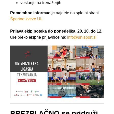
veslanje na trenažerjih
Pomembne informacije
najdete na spletni strani
Športne zveze UL.
Prijava ekip poteka do ponedeljka, 20. 10. do 12.
ure
preko ekipne prijavnice na:
info@unisport.si
BREZPLAČNO se pridruži