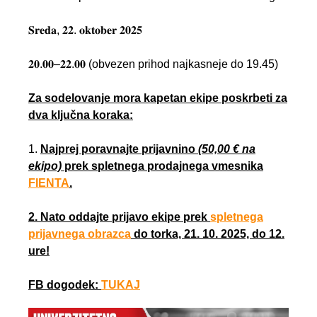
𝐒𝐫𝐞𝐝𝐚, 𝟐𝟐. 𝐨𝐤𝐭𝐨𝐛𝐞𝐫 𝟐𝟎𝟐𝟓
𝟐𝟎.𝟎𝟎–𝟐𝟐.𝟎𝟎 (obvezen prihod najkasneje do 19.45)
Za sodelovanje mora kapetan ekipe poskrbeti za
dva ključna koraka:
1.
Najprej poravnajte prijavnino
(50,00 € na
ekipo)
prek spletnega prodajnega vmesnika
FIENTA
.
2.
Nato oddajte prijavo ekipe prek
spletnega
prijavnega obrazca
do
torka, 21. 10. 2025, do 12.
ure
!
FB dogodek:
TUKAJ